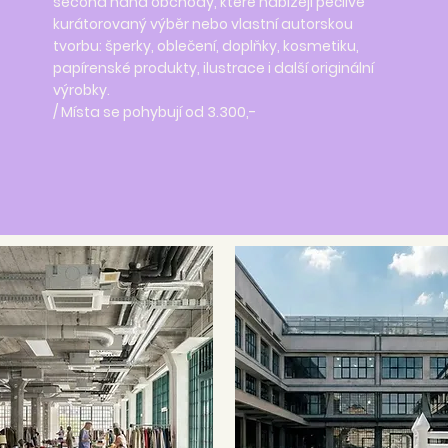
second hand obchody, které nabízejí pečlivě
kurátorovaný výběr nebo vlastní autorskou
tvorbu: šperky, oblečení, doplňky, kosmetiku,
papírenské produkty, ilustrace i další originální
výrobky.
/ Místa se pohybují od 3.300,-