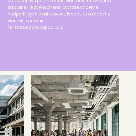
prodávat své použité věci i vlastní výrobky. Cena
za stánek je zvýhodněná, protože chceme
podpořit jejich podnikavost, kreativitu a radost z
vlastního prodeje.
/ Místa se pohybují od 500,-