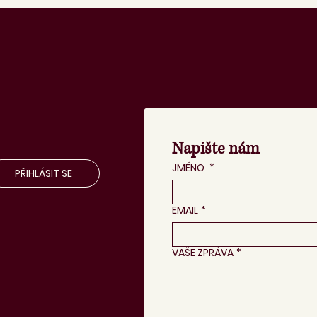
Napište nám
JMÉNO
*
PŘIHLÁSIT SE
EMAIL
*
VAŠE ZPRÁVA
*