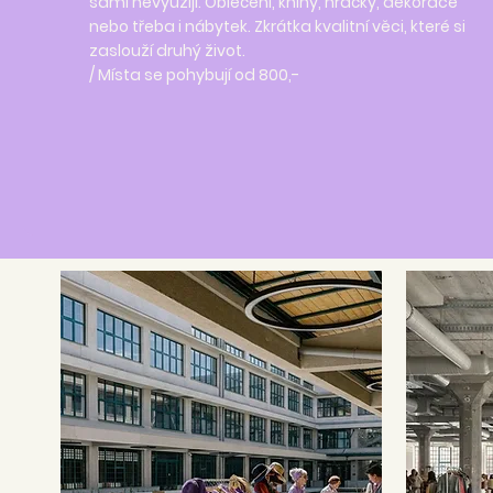
sami nevyužijí. Oblečení, knihy, hračky, dekorace
nebo třeba i nábytek. Zkrátka kvalitní věci, které si
zaslouží druhý život.
/ Místa se pohybují od 800,-