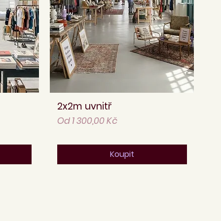
2x2m uvnitř
Rychlý náhled
Zvýhodněná cena
Od
1 300,00 Kč
Koupit