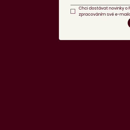
Chci dostávat novinky o 
zpracováním své e-mailo