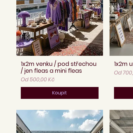
1x2m venku / pod střechou
1x2m u
Rychlý náhled
/ jen fleas a mini fleas
Zvýhod
Od
700
Zvýhodněná cena
Od
500,00 Kč
Koupit