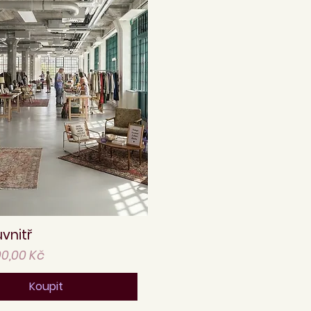
vnitř
Rychlý náhled
něná cena
00,00 Kč
Koupit