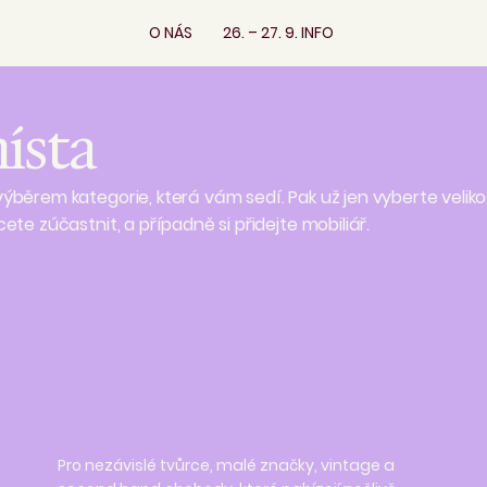
O NÁS
26. – 27. 9. INFO
ísta
ýběrem kategorie, která vám sedí. Pak už jen vyberte veliko
ete zúčastnit, a případně si přidejte mobiliář.
Pro nezávislé tvůrce, malé značky, vintage a