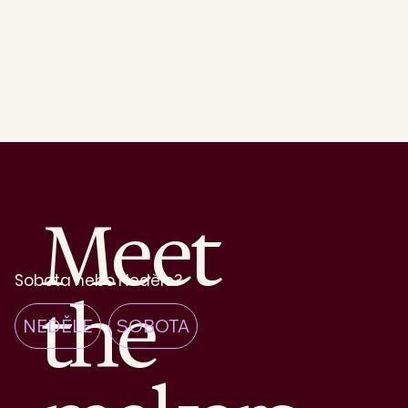
aktualizuj
eme.
Meet
Sobota nebo Neděle?
the
NEDĚLE
SOBOTA