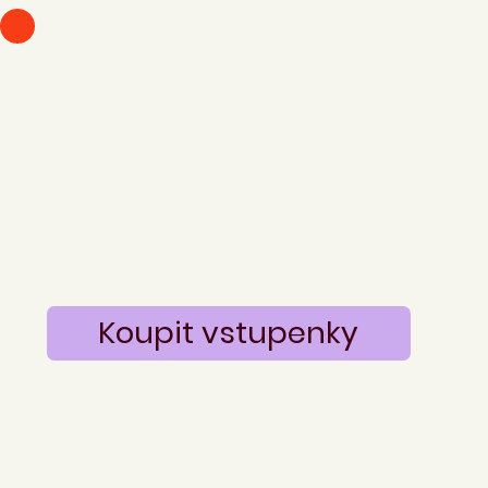
vstupné
70 Kč
Symbolic
Koupit vstupenky
ké