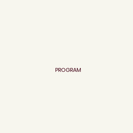
Program
Součástí
Fleas &
PROGRAM
Artists