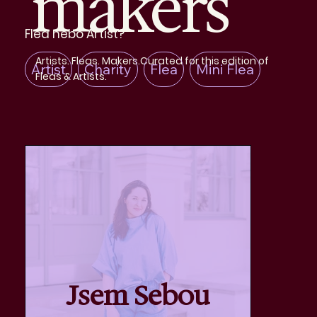
makers
Flea nebo Artist?
Artists. Fleas. Makers.Curated for this edition of
Artist
Charity
Flea
Mini Flea
Fleas & Artists.
Jsem Sebou