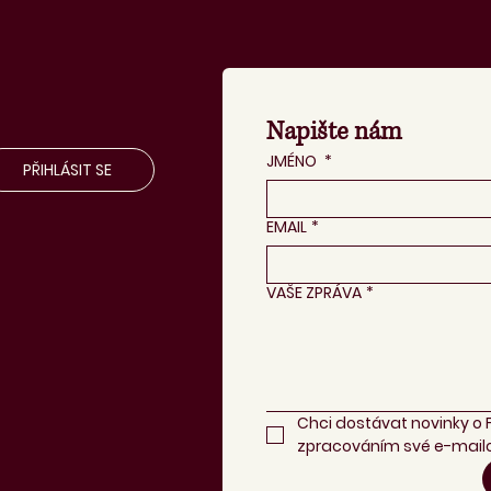
Napište nám
JMÉNO
*
PŘIHLÁSIT SE
EMAIL
*
VAŠE ZPRÁVA
*
Chci dostávat novinky o 
zpracováním své e-mailo