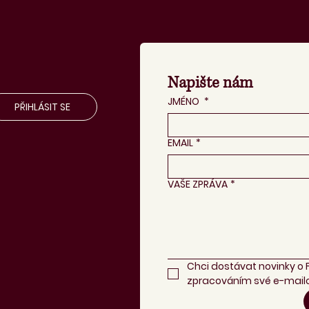
Napište nám
JMÉNO
*
PŘIHLÁSIT SE
EMAIL
*
VAŠE ZPRÁVA
*
Chci dostávat novinky o 
zpracováním své e-mailo