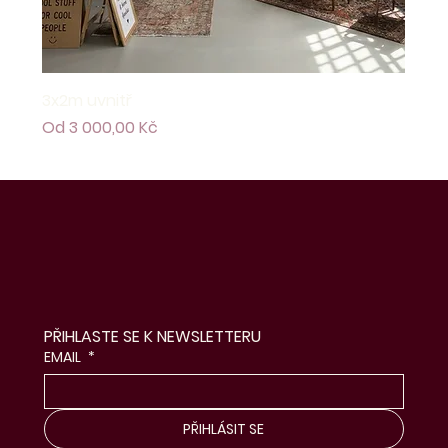
3x2m uvnitř
Zvýhodněná cena
Od
3 000,00 Kč
PŘIHLASTE SE K NEWSLETTERU
EMAIL
*
PŘIHLÁSIT SE